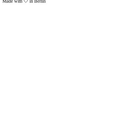
Made with 🤍 in Berlin​