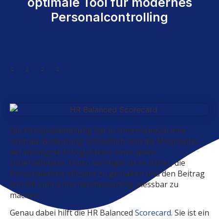
optimale Tool für modernes
Personalcontrolling
Die Personalabteilung hat in Unternehmen eine
zentrale Bedeutung. Schließlich sind die Mitarbeiter
der wichtigste Erfolgsfaktor eines jeden
Unternehmens. Umso wichtiger ist es daher, die
Personalarbeit effizient zu gestalten und den Beitrag
von HR zum Unternehmenserfolg messbar zu
machen.
Genau dabei hilft die HR Balanced
Scorecard
. Sie ist ein