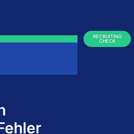
RECRUITING
CHECK
n
Fehler