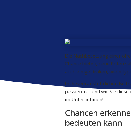
Die Nachbesetzung einer offen
Chance bieten, neue Potenzial
auch einige Risiken, wenn typ
In diesem ausführlichen Beitr
passieren – und wie Sie diese
im Unternehmen!
Chancen erkenne
bedeuten kann