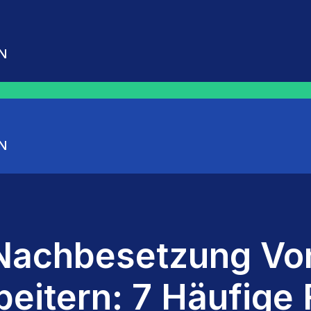
N
N
Nachbesetzung Vo
beitern: 7 Häufige 