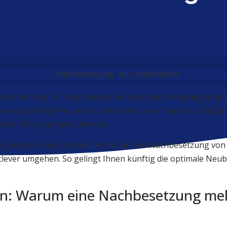
en Stelle ist für Unternehmen eine sensible Angelegenheit. 
e auszuschöpfen und frischen Wind in ein Team zu bringen.
ische Fehler gemacht werden.
ag erfahren Sie, welche 7 Fehler bei der Nachbesetzung von
 clever umgehen. So gelingt Ihnen künftig die optimale Neu
n: Warum eine Nachbesetzung mehr