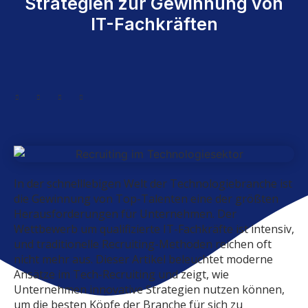
Strategien zur Gewinnung von
IT-Fachkräften
In der schnelllebigen Welt der Technologiebranche ist
die Gewinnung von Top-Talenten eine der größten
Herausforderungen für Unternehmen. Der
Wettbewerb um qualifizierte IT-Fachkräfte ist intensiv,
und traditionelle Recruiting-Methoden reichen oft
nicht mehr aus. Dieser Artikel beleuchtet moderne
Ansätze im Tech-Recruiting und zeigt, wie
Unternehmen innovative Strategien nutzen können,
um die besten Köpfe der Branche für sich zu