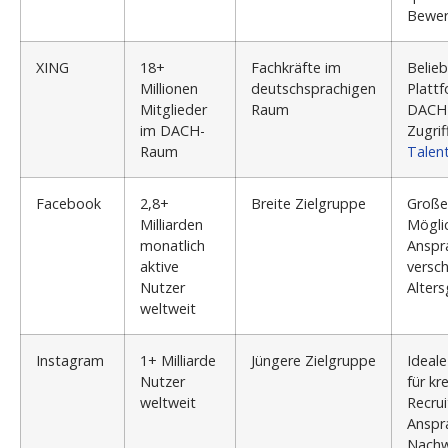
Bewer
XING
18+
Fachkräfte im
Belie
Millionen
deutschsprachigen
Platt
Mitglieder
Raum
DACH
im DACH-
Zugrif
Raum
Talen
Facebook
2,8+
Breite Zielgruppe
Große
Milliarden
Möglic
monatlich
Anspr
aktive
versc
Nutzer
Alter
weltweit
Instagram
1+ Milliarde
Jüngere Zielgruppe
Ideale
Nutzer
für kr
weltweit
Recrui
Anspr
Nachw