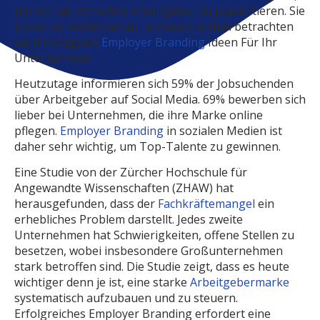
um sich als attraktive Arbeitgeber zu präsentieren. Sie
locken so Bewerber an. In diesem Artikel betrachten
wir 8 Instagram
Employer Branding
Ideen Für Ihr
Unternehmen
Heutzutage informieren sich 59% der Jobsuchenden
über Arbeitgeber auf Social Media. 69% bewerben sich
lieber bei Unternehmen, die ihre Marke online
pflegen.
Employer Branding
in sozialen Medien ist
daher sehr wichtig, um Top-Talente zu gewinnen.
Eine Studie von der Zürcher Hochschule für
Angewandte Wissenschaften (ZHAW) hat
herausgefunden, dass der
Fachkräftemangel
ein
erhebliches Problem darstellt. Jedes zweite
Unternehmen hat Schwierigkeiten, offene Stellen zu
besetzen, wobei insbesondere Großunternehmen
stark betroffen sind. Die Studie zeigt, dass es heute
wichtiger denn je ist, eine starke
Arbeitgebermarke
systematisch aufzubauen und zu steuern.
Erfolgreiches Employer Branding erfordert eine